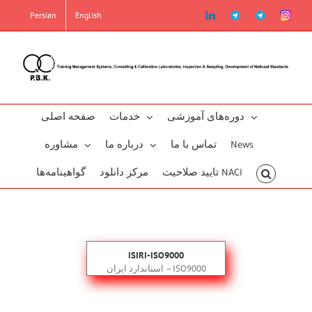
Skip
linkedin
Telegram2
Telegram
Instag
Persian
English
to
content
دوره‌‌های آموزشی
خدمات
صفحه اصلی
مشاوره
درباره ما
تماس با ما
News
تایید صلاحیت NACI
مرکز دانلود
گو‌اهینامه‌‌ها
ISIRI-ISO9000
استاندارد ایران – ISO9000