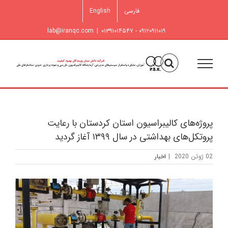
فتن
فارسی
English
ه
حتوا
lab@iranqc.com
|
۰۹۱۲۰۹۱۱۰۱۹ - ۰۱۳۹۱۰۱۴۵۴۷
پروژه‌های کالیبراسیون استان کردستان با رعایت
پروتکل‌های بهداشتی در سال ۱۳۹۹ آغاز گردید
02 ژوئن 2020
|
اخبار
مشاهده
تصویر
بزرگتر