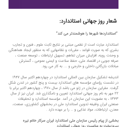
شعار روز جهانی استاندارد:
“استانداردها شهرها را هوشمندتر می کند”
استاندارد عبارت است از نظمی مبتنی بر نتایج ثابت علوم ، فنون و تجارب
بشری که به صورت قواعد ، مقررات و نظامهایی که به منظور ایجاد هماهنگی
و وحدت رویه، افزایش میزان تفاهم، تسهیل ارتباطات ، توسعه صنعت ،
صرفه جویی در اقتصاد ملی، حفظ سلامت و ایمنی عمومی ، گسترش
مبادلات بازرگانی داخلی و خارجی و …. به کار می رود.
اندیشه تشکیل سازمان بین المللی استاندارد در چهاردهم اکتبر سال ۱۹۴۷
در نشست رؤسای مؤسسه های استاندارد بیست و پنج کشور در لندن شکل
گرفت. مقراین سازمان در ژنو می باشد.از سال ۱۹۷۰ ، چهاردهم اکتبر برابر با
۲۲ مهر به نام روز جهانی استاندارد تعیین و نامگذاری شد. ایران نیز از سال
۱۳۴۳ ، به عضویت این سازمان در آمد. مؤسسه استاندارد و تحقیقات
صنعتی ایران وظیفه تدوین استاندارد ملی در بخشهای کشاورزی، صنعت،
معدن، ارتباطات، مواد غذایی و … را بر عهده دارد .
بخشی از پیام رئیس سازمان ملی استاندارد ایران سرکار خانم نیره
پیروزبخت به مناسبت روز جهانی استاندارد