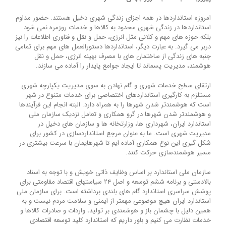
امروزه استانداردها در همه اجزای زندگی شهری دخیل هستند. حضور مداوم
استانداردها در زندگی شهری محدود به کالاها و خدمات روزمره نمی شود
بلکه حوزه های مهم و کلانی مثل انرژی، حمل و نقل و فناوری اطلاعات را نیز
دربر می گیرد. به عبارت دیگر، استانداردها دستورالعمل های مهم برای تمامی
جنبه های زندگی از ساختمان های با مصرف بهینه انرژی، حمل و نقل
هوشمند، مدیریت پسماند تا ایجاد جوامع پایدار را آماده می سازند.
ارتقای سطح خدمات شهری و گام نهادن به سوی مدیریت یکپارچه شهری
مستلزم به کارگیری استانداردهای اختصاصی برای خدمات متنوع در شهر
است که هوشمندتر شدن شهرها را به همراه دارد. البته انجام این فرآیندها
و هوشمندتر شدن شهرها در گرو همکاری و تعامل نزدیک سازمان ملی
استاندارد ایران، شهرداری ها، وزارتخانه ها و سازمان های دخیل در
مدیریت شهری است. ما به عنوان مرجع استانداردسازی در کشور برای
شکل گیری این نوع همکاری آماده ایم تا شهرهایمان با سرعت بیشتری در
مسیر هوشمندسازی حرکت کنند.
سازمان ملی استاندارد بر اساس وظایف ذاتی خویش و با توجه به اسناد
بالادستی و برنامه ششم توسعه و اصل ۲۴ سیاستهای اقتصاد مقاومتی برای
پوشش سراسری استاندارد گام های بلندی برداشته است. برای سازمان ملی
استاندارد ایران هیچ موضوعی مهمتر از ایمنی و سلامت مردم نیست و به
همین دلیل با چشمان باز و هوشمندی بر تولید، واردات و صادرات کالاها و
خدمات نظارت می کنیم و باور داریم که استاندارد کلید توسعه اقتصادی