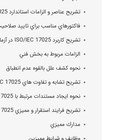
تشريح عناصر و الزامات استاندارد ISO/IEC 17025
فاكتورهاي مناسب براي تاييد صلاحيت
تشريح كاربرد ISO/IEC 17025 در آزمايشگاههاي تست و كاليبراسيون
الزامات مربوط به بخش فني
نحوه كشف علل بالقوه عدم انطباق
تشريح تشابه و تفاوت هاي ISO/IEC 17025 و
نحوه ايجاد مستندات مرتبط با ISO/IEC 17025
تشريح فرايند استقرار و مميزي ISO/IEC 17025
مدارك مميزي
وظايف و شرايط مميزين