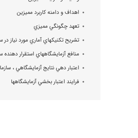
اهداف و دامنه كاربرد مميزين
تعهد چگونگي مميزي
تشريح تكنيكهاي آماري مورد نياز در سيستم 
منافع آزمايشگاههاي استقرار دهنده سيستم مديريت ISO/IEC 17025در
اعتبار دهي نتايج آزمايشگاهي ، سازمان مس
فرايند اعتبار بخشي آزمايشگاهها